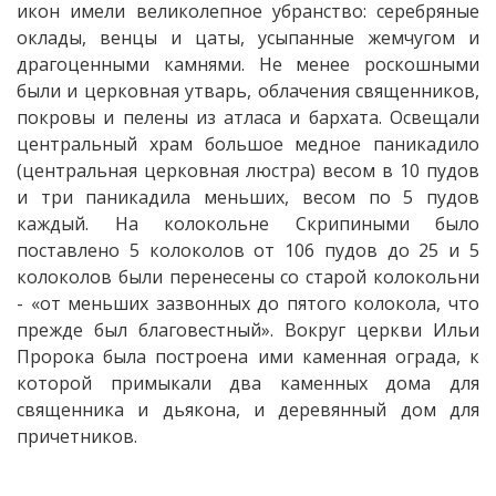
икон имели великолепное убранство: серебряные
оклады, венцы и цаты, усыпанные жемчугом и
драгоценными камнями. Не менее роскошными
были и церковная утварь, облачения священников,
покровы и пелены из атласа и бархата. Освещали
центральный храм большое медное паникадило
(центральная церковная люстра) весом в 10 пудов
и три паникадила меньших, весом по 5 пудов
каждый. На колокольне Скрипиными было
поставлено 5 колоколов от 106 пудов до 25 и 5
колоколов были перенесены со старой колокольни
- «от меньших зазвонных до пятого колокола, что
прежде был благовестный». Вокруг церкви Ильи
Пророка была построена ими каменная ограда, к
которой примыкали два каменных дома для
священника и дьякона, и деревянный дом для
причетников.