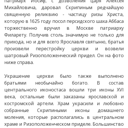
патриарх Иосиф, с дозволения царя Алексея
Михайловича, даровал Скрипиным редчайшую
священную реликвию - частицу ризы Христа,
которую в 1625 году посол персидского шаха Аббаса
торжественно вручил в Москве патриарху
Филарету. Получив столь значимую не только для
прихода, но и для всего Ярославля святыню, братья
произвели перестройку церкви и возвели
шатровый Ризоположенческий придел. Он на фото
ниже справа.
Украшение церкви было также выполнено
братьями необычайно богато. В состав
центрального иконостаса вошли три иконы XVI
века, остальные были заказаны ярославской и
костромской артели. Храм украсили и любовно
собранные Скрипиными иконы домашнего
моления, которые располагались в центральном
храме и Ризоположенческом приделе. Большинство