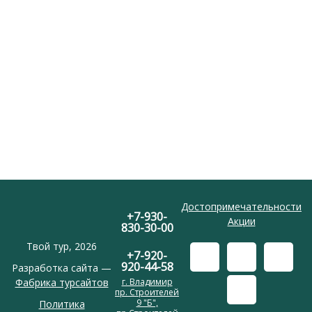
Достопримечательности
+7-930-
Акции
830-30-00
Твой тур, 2026
+7-920-
920-44-58
Разработка сайта —
Фабрика турсайтов
г. Владимир
пр. Строителей
9 "Б",
Политика