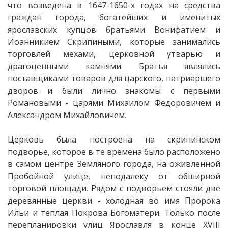
что возведена в 1647-1650-х годах на средства
граждан города, богатейших и именитых
ярославских купцов братьями Вонифатием и
Иоанникием Скрипиными, которые занимались
торговлей мехами, церковной утварью и
драгоценными камнями. Братья являлись
поставщиками товаров для царского, патриаршего
дворов и были лично знакомы с первыми
Романовыми - царями Михаилом Федоровичем и
Александром Михайловичем.
Церковь была построена на скрипинском
подворье, которое в те времена было расположено
в самом центре Земляного города, на оживленной
Пробойной улице, неподалеку от обширной
торговой площади. Рядом с подворьем стояли две
деревянные церкви - холодная во имя Пророка
Ильи и теплая Покрова Богоматери. Только после
перепланировки улиц Ярославля в конце XVIII