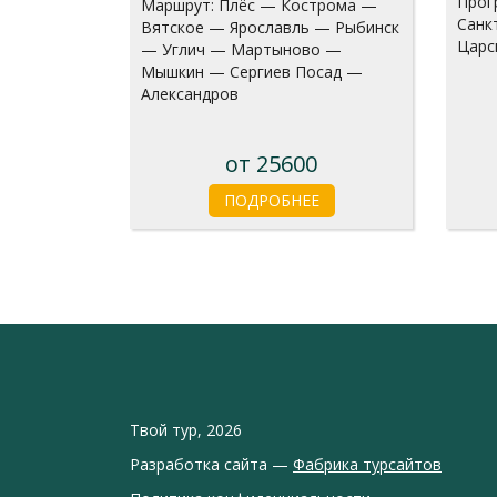
Прог
Маршрут: Плёс — Кострома —
Санк
Вятское — Ярославль — Рыбинск
Царс
— Углич — Мартыново —
Мышкин — Сергиев Посад —
Александров
от 25600
ПОДРОБНЕЕ
Твой тур, 2026
Разработка сайта —
Фабрика турсайтов