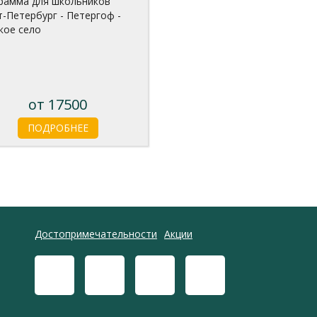
рамма для школьников
т-Петербург - Петергоф -
кое село
от 17500
ПОДРОБНЕЕ
Достопримечательности
Акции