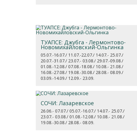
ТУАПСЕ: Джубга - Лермонтово-
Новомихайловский-Ольгинка
05.07.-16.07./ 11.07.-22.07./ 14.07.- 25.07./
20.07.-31.07./ 23.07.- 03.08./ 29.07.-09.08./
01.08.-12.08./ 07.08.-18.08./ 10.08.- 21.08./
16.08.-27.08./ 19.08.-30.08./ 28.08.- 08.09./
03.09.-14.09./ 12.09.- 23.09.
СОЧИ: Лазаревское
26.06.- 07.07./ 05.07.-16.07./ 14.07.- 25.07./
23.07.- 03.08./ 01.08.-12.08./ 10.08.- 21.08./
19.08.-30.08./ 28.08.- 08.09.