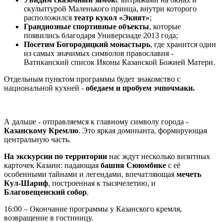
скульптурой Маленького принца, внутри которого
расположился
театр кукол «Экият»
;
Грандиозные спортивные объекты
, которые
появились благодаря Универсиаде 2013 года;
Посетим Богородицкий монастырь
, где хранится один
из самых значимых символов православия -
Ватиканский список Иконы Казанской Божией Матери.
Отдельным пунктом программы будет знакомство с
национальной кухней -
о
бедаем и пробуем эчпочмаки.
А дальше - отправляемся к главному символу города -
Казанскому Кремлю
. Это яркая доминанта, формирующая
центральную часть.
На экскурсии по территории
нас ждут несколько визитных
карточек Казани: падающая
башня Сююмбике
с её
особенными тайнами и легендами, впечатляющая
мечеть
Кул-Шариф
, построенная к тысячелетию, и
Благовещенский собор
.
16:00 – Окончание программы у Казанского кремля,
возвращение в гостиницу.