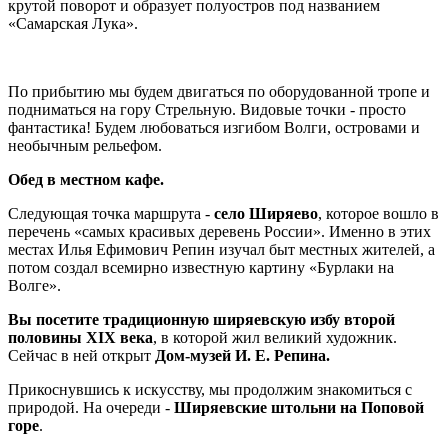
крутой поворот и образует полуостров под названием
«Самарская Лука».
По прибытию мы будем двигаться по оборудованной тропе и
подниматься на гору Стрельную. Видовые точки - просто
фантастика! Будем любоваться изгибом Волги, островами и
необычным рельефом.
Обед в местном кафе.
Следующая точка маршрута -
село Ширяево
, которое вошло в
перечень «самых красивых деревень России». Именно в этих
местах Илья Ефимович Репин изучал быт местных жителей, а
потом создал всемирно известную картину «Бурлаки на
Волге».
Вы посетите традиционную ширяевскую избу второй
половины
XIX
века
, в которой жил великий художник.
Сейчас в ней открыт
Дом-музей И. Е. Репина.
Прикоснувшись к искусству, мы продолжим знакомиться с
природой. На очереди -
Ширяевские штольни на Поповой
горе
.