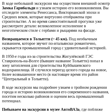
В ходе небольшой экскурсии мы осуществим внешний осмотр
Замка Гарибальди
и узнаем историю его возникновения. Вы
отследите элементы Ренессанса, Викторианской эпохи и
Средних веков, которые виртуозно отображены при
строительстве. А во время самостоятельной прогулки уже
рассмотрите детали: великолепное исполнение в
неоготическом стиле с гербами и рыцарями на фасаде.
Возвращаемся в Тольятти (~ 45 км).
Под необычным
названием, которое звучит по-итальянски романтично,
скрывается промышленный город с удивительной историей.
В 1950-е годы из-за строительства Жигулёвской ГЭС
Ставрополь-на-Волге (бывшее название Тольятти) попал в
зону затопления для строительства Куйбышевского
водохранилища. И случился переезд целого города на новое,
более возвышенное место (в настоящее время это район
“Центральный в Тольятти).
В ходе экскурсии мы подробнее узнаем о тройном рождении
города и историю возникновения его современного названия,
посетим несколько районов и оценим весь промышленный
потенциал.
Побываем на экскурсии в музее АвтоВАЗа
, где поближе