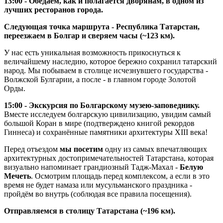
13:00 - Обедаем, как и полагается дворянам, в одном из
лучших ресторанов города.
Следующая точка маршрута - Республика Татарстан,
переезжаем в Болгар и сверяем часы (~123 км).
У нас есть уникальная возможность прикоснуться к
величайшему наследию, которое бережно сохранил татарский
народ. Мы побываем в столице исчезнувшего государства -
Волжской Булгарии, а после - в главном городе Золотой
Орды.
15:00 - Экскурсия по Болгарскому музею-заповеднику.
Вместе исследуем болгарскую цивилизацию, увидим самый
большой Коран в мире (подтверждено книгой рекордов
Гиннеса) и сохранённые памятники архитектуры XIII века!
Перед отъездом
мы посетим
одну из самых впечатляющих
архитектурных достопримечательностей Татарстана, которая
визуально напоминает грандиозный Тадж-Махал -
Белую
Мечеть
. Осмотрим площадь перед комплексом, а если в это
время не будет намаза или мусульманского праздника -
пройдём во внутрь (соблюдая все правила посещения).
Отправляемся в столицу Татарстана (~196 км).