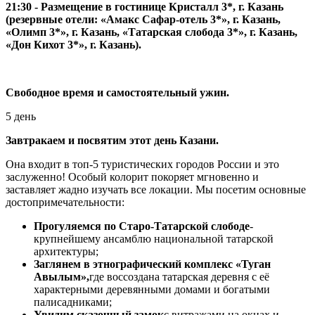
21:30 - Размещение в гостинице Кристалл 3*, г. Казань
(резервные отели: «Амакс Сафар-отель 3*», г. Казань,
«Олимп 3*», г. Казань, «Татарская слобода 3*», г. Казань,
«Дон Кихот 3*», г. Казань).
Свободное время и самостоятельный ужин.
5 день
Завтракаем и посвятим этот день Казани.
Она входит в топ-5 туристических городов России и это
заслуженно! Особый колорит покоряет мгновенно и
заставляет жадно изучать все локации. Мы посетим основные
достопримечательности:
Прогуляемся по Старо-Татарской слободе
-
крупнейшему ансамблю национальной татарской
архитектуры;
Заглянем в этнографический комплекс «Туган
Авылым»,
где воссоздана татарская деревня с её
характерными деревянными домами и богатыми
палисадниками;
Увидим сказочный замок
с витражами на окнах и