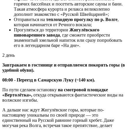
горячих бассейнах и посетить авторские сауны и бани.
Такая атмосфера курорта и релакса великолепно
дополнит знакомство с «Русской Швейцарией»;
Отправиться на
теплоходную прогулку по р. Волге
,
которая начинается от Речного вокзала;
Прогуляться до территории
Жигулёвского
пивоваренного завода
, где сможете приобрести
знаменитый хмельной напиток или сразу попробовать
его в легендарном баре «На дне».
2 день
Завтракаем в гостинице и отправляемся покорять горы (в
удобной обуви).
08:00 - Переезд в Самарскую Луку (~140 км).
По пути сделаем остановку
на смотровой площадке
«Вертолётка»,
откуда открываются фантастические виды на
волжские изгибы.
А дальше нас ждут Жигулёвские горы, которые по-
настоящему уникальны по своей природе — это
единственный на Русской равнине горный хребет. Даже
могучая река Волга, встречая такое препятствие, делает