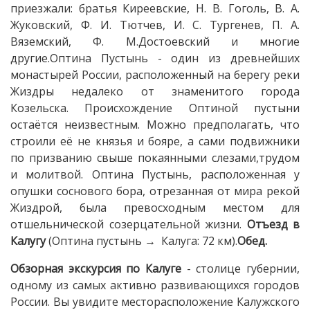
приезжали: братья Киреевские, Н. В. Гоголь, В. А.
Жуковский, Ф. И. Тютчев, И. С. Тургенев, П. А.
Вяземский, Ф. М.Достоевский и многие
другие.Оптина Пустынь - один из древнейших
монастырей России, расположенный на берегу реки
Жиздры недалеко от знаменитого города
Козельска. Происхождение Оптиной пустыни
остаётся неизвестным. Можно предполагать, что
строили её не князья и бояре, а сами подвижники
по призванию свыше покаянными слезами,трудом
и молитвой. Оптина Пустынь, расположенная у
опушки соснового бора, отрезанная от мира рекой
Жиздрой, была превосходным местом для
отшельнической созерцательной жизни.
Отъезд в
Калугу
(Оптина пустынь → Калуга: 72 км).
Обед.
Обзорная экскурсия по Калуге
- столице губернии,
одному из самых активно развивающихся городов
России. Вы увидите месторасположение Калужского