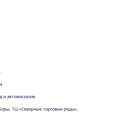
.
м.
 и автовокзалов.
боры, ТЦ «Северные торговые ряды»,