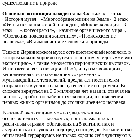
существование в природе.
Основная экспозиция находится на 3-х
этажах: 1 этаж —
«История музея», «Многообразие жизни на Земле». 2 этаж —
«Этапы познания живой природы», «Микроэволюция». 3
этаж — «Зоогеография», «Развитие органического мира»,
«Эволюция поведения животных», «Происхождение
человека», «Взаимодействие человека и природы.
Также в Дарвиновском музее есть выставочный комплекс, в
котором можно «пройди путем эволюции», увидеть «живую
экспозицию», а также множество периодических выставок.
Интерактивная экспозиция «Пройди путем эволюции»,
выполненная с использованием современных
мультимедийных технологий, предлагает посетителям
отправиться в увлекательное путешествие во времени. Вы
сможете вернуться на 3,5 миллиарда лет назад и, отвечая на
вопросы, пройти по лабиринту эволюции, от появления
первых живых организмов до стоянки древнего человека.
В «живой экспозиции» можно увидеть живых
беспозвоночных — насекомых, принадлежащих к 5
различным отрядам, обитающих на 5 континентах и
американских пауков из подотряда птицеедов. Большинство
обитателей террариумов не только хорошо себя чувствуют в