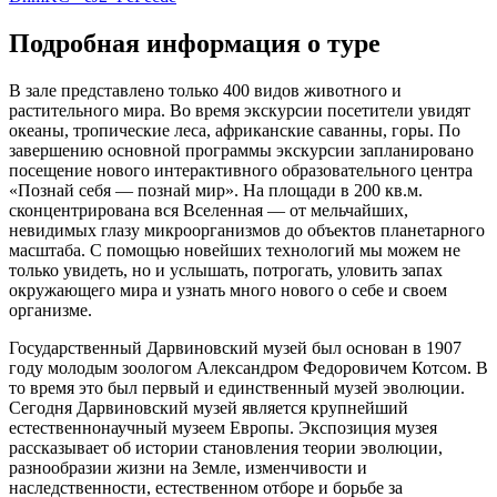
Подробная информация о туре
В зале представлено только 400 видов животного и
растительного мира. Во время экскурсии посетители увидят
океаны, тропические леса, африканские саванны, горы. По
завершению основной программы экскурсии запланировано
посещение нового интерактивного образовательного центра
«Познай себя — познай мир». На площади в 200 кв.м.
сконцентрирована вся Вселенная — от мельчайших,
невидимых глазу микроорганизмов до объектов планетарного
масштаба. С помощью новейших технологий мы можем не
только увидеть, но и услышать, потрогать, уловить запах
окружающего мира и узнать много нового о себе и своем
организме.
Государственный Дарвиновский музей был основан в 1907
году молодым зоологом Александром Федоровичем Котсом. В
то время это был первый и единственный музей эволюции.
Сегодня Дарвиновский музей является крупнейший
естественнонаучный музеем Европы. Экспозиция музея
рассказывает об истории становления теории эволюции,
разнообразии жизни на Земле, изменчивости и
наследственности, естественном отборе и борьбе за