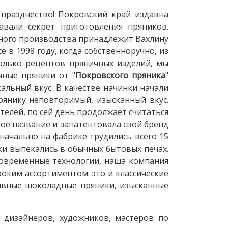
празднество! Покровский край издавна
вали секрет приготовления пряников.
чного производства принадлежит Вахлину
 в 1998 году, когда собственноручно, из
олько рецептов пряничных изделий, мы
чные пряники от "
Покровского пряника
"
альный вкус. В качестве начинки начали
рянику неповторимый, изысканный вкус.
телей, по сей день продолжает считаться
ное название и запатентовала свой бренд
начально на фабрике трудились всего 15
ки выпекались в обычных бытовых печах.
современные технологии, наша компания
оким ассортиментом: это и классические
зивные шоколадные пряники, изысканные
а дизайнеров, художников, мастеров по