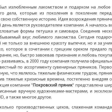
 был излюбленным лакомством и подарком на любое 
го дела, которые из поколения в поколение переда
т свою собственную историю. Идея возрождения пряни
 день является руководителем компании. А началось все
словатые формы петушка и самовара. Соединив неск
бываемый вкус любимого лакомства. Сегодня подаро
не только за внешнюю красоту выпечки, но и за уник
о, которое в сочетании с грецким орехом придало п
ранее, но, быстро завоевав признание и любовь покупа
 развиваясь, в 2000 году компания получила официаль
звестный по ассортименту сувенирных пряников. Перво
чную, что являлось тяжелым физическим трудом, пряни
жив тяжелые кризисные времена, постепенно внедряя 
кция компании "
Покровский пряник
" представлена шир
писанные вручную художниками-мастерами, и эксклю
, а также многое другое.
есколько производственных цехов, слаженная команд