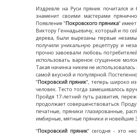
Издревле на Руси пряник почитался и
знаменит своими мастерами прянично
Появление "
Покровского пряника
" имее
Виктору Геннадьевичу, который и по сей
дерева, были вырезаны первые незамы
получили уникальную рецептуру и неза
прочно завоевали любовь потребителей 
использовать вареное сгущенное молок
Такая начинка никем не использовалась 
самой вкусной и популярной. Постепенно
"
Покровский пряник
", теперь широко и
человек. Тесто тогда замешивалось вру
Пройдя 17-летний путь развития, пере
продолжает совершенствоваться. Проду
печатные, пряники глазированные, рас
имбирные, мятные пряники и новейшие 3D
"
Покровский пряник
" сегодня - это н