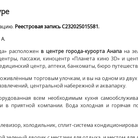
уре
кацию.
Реестровая запись С232025015581.
 А.
зда» расположен
в центре города-курорта Анапа
на зе
 центры, пассажи, киноцентр «Планета кино 3D» и цен
едицинский центр, аптеки, банкоматы, бюро путешест
 оживлённым торговым улочкам, и вы на одном из дву
развлечений, центральной набережной и аквапарку.
рудованная всем необходимым кухня самообслужива
 в приятной компании. Вода холодная и горячая по
левизор, холодильник, сплит-система кондиционирования
й зеленый дворик с местами для отдыха, и местом для д