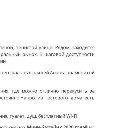
леной, тенистой улице. Рядом находится
тральный рынок. В шаговой доступности
вий.
х центральных пляжей Анапы, знаменитой
ния, где можно отлично перекусить за
стоянно.Напротив гостевого дома есть
, туалет, душ, бесплатный WI-FI.
етских игр.
Мини-бассейн с 2020 года!!!
На