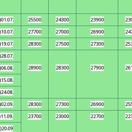
)
0
1.
07
.
25500
24300
23900
23
)10.07.
27700
27000
26900
24
)19.07.
28300
27500
27300
25
)28.07.
28900
28300
27900
26
)06.08.
)
15
.08.
)24.08.
)02.09.
28300
27300
26900
25
)11.09.
23700
23000
22700
22
.)20.09