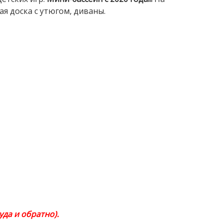
я доска с утюгом, диваны.
да и обратно).