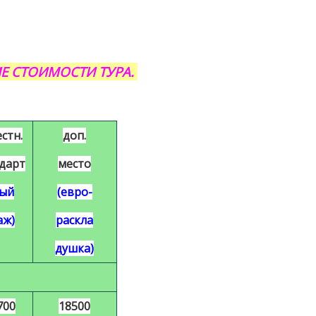
Е СТОИМОСТИ ТУРА.
стн.
доп.
дарт
место
-ый
(евро-
аж)
раскла
душка)
700
18500