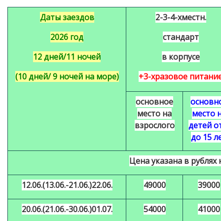
Даты заездов
2-3-4-хместн.
2026 год
стандарт
12 дней/11 ночей
в корпусе
(10 дней/ 9 ночей на море)
+3-хразовое питани
основное
основн
место на
место 
взрослого
детей о
до 15 л
Цена указана в рублях 
12
.06.(
13
.06.-
21
.06.)
22
.06.
49000
39000
20
.06.(
21
.06.-
30
.06.)
0
1.
07
.
54000
41000