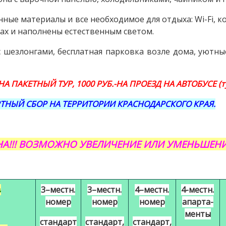
нные материалы и все необходимое для отдыха: Wi-Fi, 
ах и наполнены естественным светом.
с шезлонгами, бесплатная парковка возле дома, уютны
 НА ПАКЕТНЫЙ ТУР, 1000 РУБ.-НА ПРОЕЗД НА АВТОБУСЕ (ту
НЫЙ СБОР НА ТЕРРИТОРИИ КРАСНОДАРСКОГО КРАЯ.
А!!! ВОЗМОЖНО УВЕЛИЧЕНИЕ ИЛИ УМЕНЬШЕНИ
в
3–местн.
3–местн.
4–местн.
4-местн.
номер
номер
номер
апарта-
менты
стандарт
стандарт,
стандарт,