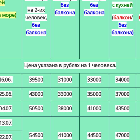
ей
без
без
с кухней
на 2-их
балкона
балкона
а море)
человек,
(
балкон
/
без
без
балкона
балкона)
Цена указана в рублях на 1 человека.
16.06.
39500
31000
33000
34000
25.06.
43000
33000
35000
37000
04.07.
50500
38000
41000
43500
13.07.
54500
41000
44500
47000
22.07.