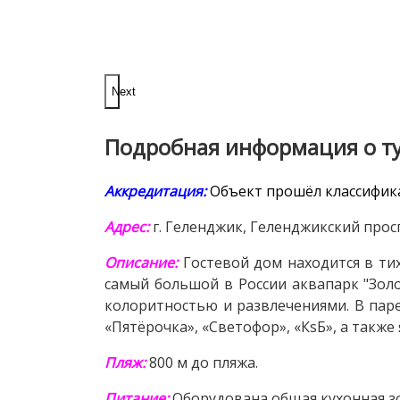
Next
Подробная информация о т
Аккредитация:
Объект прошёл классифи
Адрес:
г. Геленджик, Геленджикский проспе
Описание:
Гостевой дом находится в ти
самый большой в России аквапарк "Зол
колоритностью и развлечениями. В пар
«Пятёрочка», «Светофор», «КsБ», а такж
Пляж:
800 м до пляжа.
Питание:
Оборудована общая кухонная зо