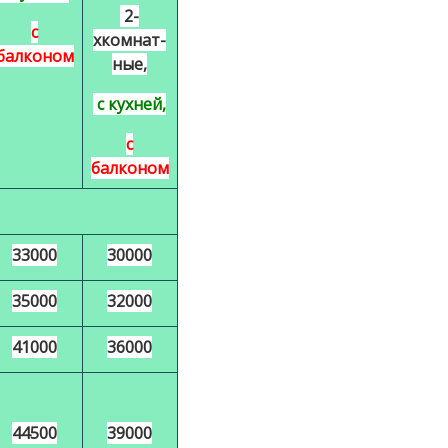
2-
с
хкомнат-
балконом
ные,
с кухней,
с
балконом
33000
30000
35000
32000
41000
36000
44500
39000