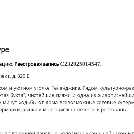
уре
кацию.
Реестровая запись
С232025014547.
кт, д. 320 Б.
хом и уютном уголке Геленджика. Рядом культурно-ра
отая бухта", чистейшие пляжи и одна из живописнейши
е минут ходьбы от дома всевозможные сетевые суперма
е ярмарки, рынки и многочисленные кафе и рестораны.
на с варочной панелью, холодильниками, чайником и п