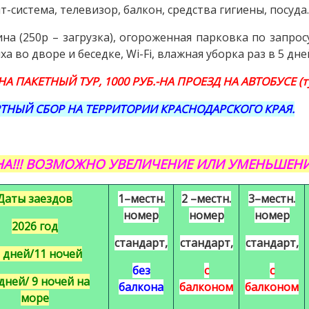
т-система, телевизор, балкон, средства гигиены, посуд
а (250р – загрузка), огороженная парковка по запрос
 во дворе и беседке, Wi-Fi, влажная уборка раз в 5 дне
 НА ПАКЕТНЫЙ ТУР, 1000 РУБ.-НА ПРОЕЗД НА АВТОБУСЕ (ту
НЫЙ СБОР НА ТЕРРИТОРИИ КРАСНОДАРСКОГО КРАЯ.
А!!! ВОЗМОЖНО УВЕЛИЧЕНИЕ ИЛИ УМЕНЬШЕНИ
Даты заездов
1–местн.
2 –местн.
3–местн.
номер
номер
номер
2026 год
стандарт,
стандарт,
стандарт,
 дней/11 ночей
без
с
с
 дней/ 9 ночей на
балкона
балконом
балконом
море