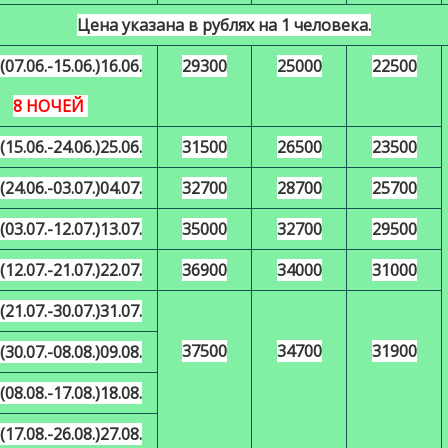
Цена указана в рублях на 1 человека.
(07.06.-15.06.)16.06.
29300
25000
22500
8 НОЧЕЙ
(15.06.-24.06.)25.06.
31500
26500
23500
(24.06.-03.07.)04.07.
32700
28700
25700
(03.07.-12.07.)13.07.
35000
32700
29500
(12.07.-21.07.)22.07.
36900
34000
31000
(21.07.-30.07.)31.07.
37500
34700
31900
(30.07.-08.08.)09.08.
(08.08.-17.08.)18.08.
(17.08.-26.08.)27.08.