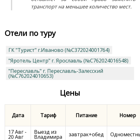
транспорт на меньшее количество мест.
Отели по туру
ГК "Турист" г.Иваново (№С372024001764)
"Яротель Центр" г. Ярославль (№С762024016548)
"Переславль" г. Переславль-Залесский
(№С762024010653)
Цены
Дата
Тариф
Питание
Номер
17 Авг -
Выезд из
завтрак+обед
Одноместн
20 Авг
Владимира