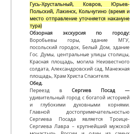
Гусь-Хрустальный, Ковров, Юрьев-
Польский, Лакинск, Кольчугино (время и
место отправление уточняется накануне
тура)
Обзорная экскурсия по городу:
Воробьевы горы, здание МГУ,
посольский городок, Белый Дом, здание
Гос. Думы, центральные улицы столицы,
Красная площадь, могила Неизвестного
солдата, Александровский сад, Манежная
площадь, Храм Христа Спасителя.
Обед.
Переезд в
Сергиев Посад
—
удивительный город с богатой историей
и глубокими духовными корнями.
Главной достопримечательностью
Сергиева Посада является Троице-
Сергиева Лавра – крупнейший мужской
монастырь России и один из самых