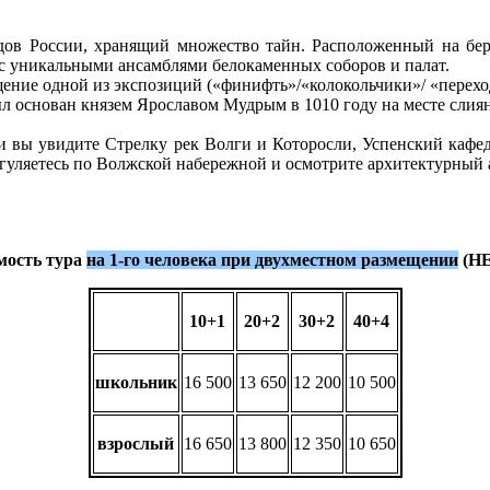
дов России, хранящий множество тайн. Расположенный на бере
 с уникальными ансамблями белокаменных соборов и палат.
ение одной из экспозиций («финифть»/«колокольчики»/ «переход
л основан князем Ярославом Мудрым в 1010 году на месте слиян
ии вы увидите Стрелку рек Волги и Которосли, Успенский кафед
огуляетесь по Волжской набережной и осмотрите архитектурный 
мость тура
на 1-го человека
при двухместном размещении
(Н
10+1
20+2
30+2
40+4
школьник
16 500
13 650
12 200
10 500
взрослый
16 650
13 800
12 350
10 650