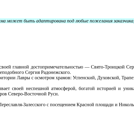
ма может быть адаптирована под любые пожелания заказчика
 своей главной достопримечательностью — Свято-Троицкой Сер
реподобного Сергия Радонежского.
рритории Лавры с осмотром храмов: Успенский, Духовской, Трапе
вает своей неспешной атмосферой, богатой историей и уник
ров Северо-Восточной Руси.
ереславля-Залесского с посещением Красной площади и Никольс