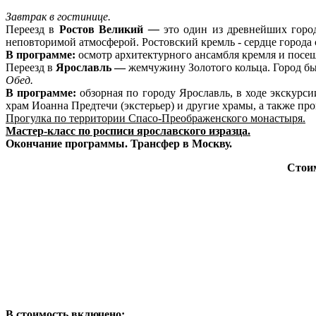
Завтрак в гостинице.
Переезд в
Ростов Великий
—
это один из древнейших горо
неповторимой атмосферой. Ростовский кремль - сердце города
В программе:
осмотр архитектурного ансамбля кремля и посещ
Переезд в
Ярославль —
жемчужину Золотого кольца. Город бы
Обед.
В программе:
обзорная по городу Ярославль, в ходе экскурс
храм Иоанна Предтечи (экстерьер) и другие храмы, а также пр
Прогулка по территории Спасо-Преображенского монастыря.
Мастер-клас
с по росписи ярославского изразца.
Окончание программы. Трансфер в Москву.
Стои
В стоимость включено: