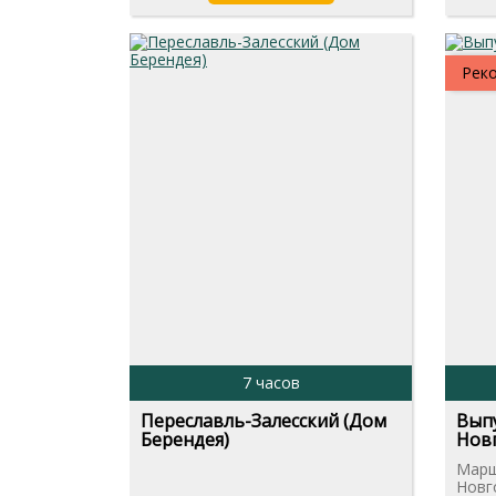
Рек
7 часов
Переславль-Залесский (Дом
Вып
Берендея)
Нов
Марш
Новг